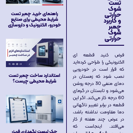
تست
شوک
راهنمای خرید چمبر تست
حرارتی
شرایط محیطی برای صنایع
و کاربرد
خودرو، الکترونیک و داروسازی
چمبر
شوک
حرارتی
فرض کنید قطعه ای
الکترونیکی را طراحی کرده‌اید
که قرار است در خودرویی
استاندارد ساخت چمبر تست
نصب شود که زمستان در
شرایط محیطی چیست؟
دمای منفی 30 درجه روشن
می‌شود و تابستان در گرمای
60 درجه کار می‌کند. اگر این
قطعه در برابر تغییر ناگهانی
دما مقاومت نداشته باشد،
در عرض چند هفته از کار
می‌افتد. اینجاست که
چک لیست نگهداری فریزر