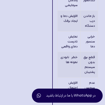
کندانسور
راندمان
سرمایشی
باز ماندن
افزایش دما و
درب
ایجاد برفک
دستگاه
خرابی
نمایش
سنسور
نادرست
دما
دمای واقعی
قطع برق
خطر نابودی
بدون
نمونه ها
سیستم
پشتیبان
عدم
افزایش
سرویس
احتمال
دوره ای
خرابی
در WhatsApp با ما در ارتباط باشید
کمپرسور