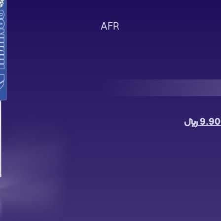
AFR
9.90
﷼